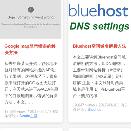
Google map显示错误的解
Bluehost空间域名解析方法
决方法
本文主要讲解Bluehost空间域
从去年底某天开始，谷歌地图
名解析的方法，即DNS解析，
就对所有的网站外接的API进
主要针对网站解析（A记录）
行了限制，这种情况下，很多
和邮箱解析（MX记录）进行
原来能打开的GG地图无法打
讲解 注意：本文只针对两类
开，今天就来讲下AVADA主题
域名起作用 1）在Bluehost平
下的谷歌地图显示错误的解决
台上购买的域……
方法，本文……
19,047 views
/
2017-03-16
/
有5
条评论
/
Bluehost
17,884 views
/
2017-03-17
/
有3
条评论
/
Avada主题