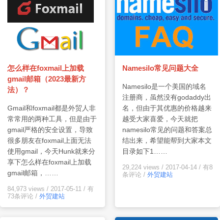
怎么样在foxmail上加载
Namesilo常见问题大全
gmail邮箱（2023最新方
Namesilo是一个美国的域名
法）？
注册商，虽然没有godaddy出
Gmail和foxmail都是外贸人非
名，但由于其优惠的价格越来
常常用的两种工具，但是由于
越受大家喜爱，今天就把
gmail严格的安全设置，导致
namesilo常见的问题和答案总
很多朋友在foxmail上面无法
结出来，希望能帮到大家本文
使用gmail，今天Hunk就来分
目录如下1……
享下怎么样在foxmail上加载
29,224 views
/
2017-04-14
/
有8
gmail邮箱，……
条评论
/
外贸建站
84,973 views
/
2017-05-11
/
有
73条评论
/
外贸建站