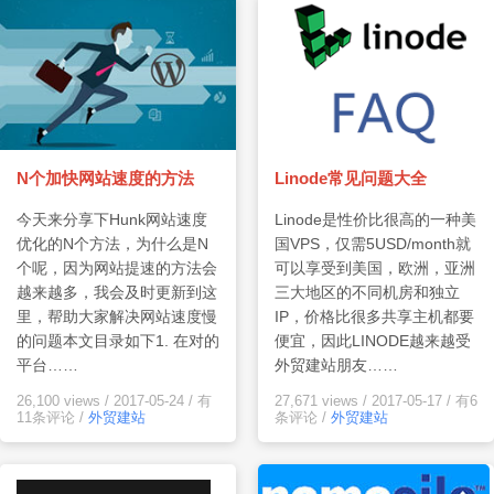
N个加快网站速度的方法
Linode常见问题大全
今天来分享下Hunk网站速度
Linode是性价比很高的一种美
优化的N个方法，为什么是N
国VPS，仅需5USD/month就
个呢，因为网站提速的方法会
可以享受到美国，欧洲，亚洲
越来越多，我会及时更新到这
三大地区的不同机房和独立
里，帮助大家解决网站速度慢
IP，价格比很多共享主机都要
的问题本文目录如下1. 在对的
便宜，因此LINODE越来越受
平台……
外贸建站朋友……
26,100 views
/
2017-05-24
/
有
27,671 views
/
2017-05-17
/
有6
11条评论
/
外贸建站
条评论
/
外贸建站