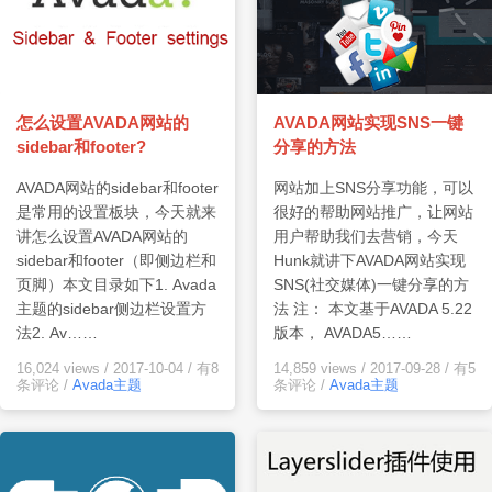
AVADA网站实现SNS一键
怎么设置AVADA网站的
分享的方法
sidebar和footer?
网站加上SNS分享功能，可以
AVADA网站的sidebar和footer
很好的帮助网站推广，让网站
是常用的设置板块，今天就来
用户帮助我们去营销，今天
讲怎么设置AVADA网站的
Hunk就讲下AVADA网站实现
sidebar和footer（即侧边栏和
SNS(社交媒体)一键分享的方
页脚）本文目录如下1. Avada
法 注： 本文基于AVADA 5.22
主题的sidebar侧边栏设置方
版本， AVADA5……
法2. Av……
14,859 views
/
2017-09-28
/
有5
16,024 views
/
2017-10-04
/
有8
条评论
/
Avada主题
条评论
/
Avada主题