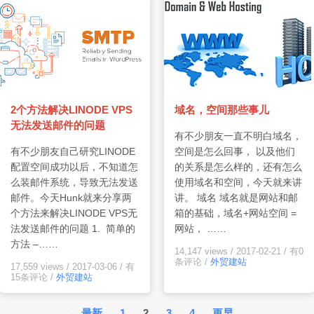
2个方法解决LINODE VPS
域名，空间那些事儿
无法发送邮件的问题
有不少朋友一直不明白域名，
有不少朋友自己研究LINODE
空间是怎么回事， 以及他们
配置空间成功以后，不知道怎
的关系是怎么样的，还有怎么
么装邮件系统，导致无法发送
使用域名和空间，今天就来讲
邮件。今天Hunk就来分享两
讲。 域名 域名就是网站和邮
个方法来解决LINODE VPS无
箱的基础，域名+网站空间 =
法发送邮件的问题 1. 简单的
网站， ……
方法 –……
14,147 views
/
2017-02-21
/
有0
条评论
/
外贸建站
17,559 views
/
2017-03-06
/
有
15条评论
/
外贸建站
文
←
最新
1
2
3
4
更早
→