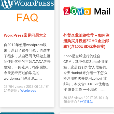
外贸企业邮箱推荐 – 如何注
WordPress常见问题大全
册购买并设置ZOHO企业邮
自2012年使用wordpress以
箱?(含100USD优惠链接)
来，遇到了很多问题，也进步
Zoho是全球流行的综合
了很多，从自己写代码做主题
CRM，其中包括Zoho企业邮
到使用优秀的主题AVADA等来
箱，这是我们外贸人需要的。
建站，一路走来，很多感慨。
今天Hunk就来介绍一下怎么
今天把经历过的常见的
样注册购买并使用zoho企业
wordpress问题汇总……
邮箱，本文含100USD优惠链
26,794 views
/
2017-06-13
/
有
接 准备工作 一个域名, ……
14条评论
/
Wordpress
39,636 views
/
2017-06-10
/
有
49条评论
/
外贸建站