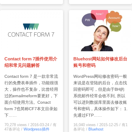
Contact form 7插件使用介
Bluehost网站如何修改后台
绍和常见问题解答
账号和密码
Contact form 7 是一款非常流
WordPress网站修改密码一般
行的免费表单插件，功能很强
来说是在登陆的后台，点击找
大，操作也不复杂，比曾经用
回密码即可，但是由于BH的
过的emailmeform要更好，下
系统邮件经常会收不到, 所以
面介绍使用方法。Conact
可以进到数据库里面去修改账
form 7也简称CF7本文目录如
号和密码，具体操作如下： 1.
下……
先通过FTP……
70,278 views
/
2016-03-24
/
有
16,040 views
/
2015-12-25
/
有1
47条评论
/
Wordpress插件
条评论
/
Bluehost