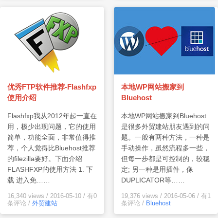
优秀FTP软件推荐-Flashfxp
本地WP网站搬家到
使用介绍
Bluehost
Flashfxp我从2012年起一直在
本地WP网站搬家到Bluehost
用，极少出现问题，它的使用
是很多外贸建站朋友遇到的问
简单，功能全面，非常值得推
题。一般有两种方法，一种是
荐，个人觉得比Bluehost推荐
手动操作，虽然流程多一些，
的filezilla要好。下面介绍
但每一步都是可控制的，较稳
FLASHFXP的使用方法 1. 下
定; 另一种是用插件，像
载 进入免……
DUPLICATOR等……
16,340 views
/
2016-05-10
/
有0
19,376 views
/
2016-05-06
/
有1
条评论
/
外贸建站
条评论
/
Bluehost