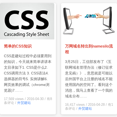
简单的CSS知识
万网域名转出到namesilo流
程
CSS是建站过程中必须要用到
的知识，今天就来简单讲讲本
3月25日，工信部发布了《互
文目录如下1. CSS是什么2.
联网域名管理办法（修订征求
CSS调用方法 3. CSS语法4.
意见稿）》，意思就是可能以
选择器的符号5. 实例讲解6.
后外国平台上注册的域名不能
网页效果的调试（chrome浏
使用国内的空间了。看到这个
览器)7.……
消息，我马上查看了一个我的
域名分布……
17,569 views
/
2016-04-30
/
有8
条评论
/
外贸建站
16,417 views
/
2016-04-28
/
有1
条评论
/
外贸建站