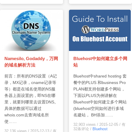
Namesilo, Godaddy，万网
Bluehost中如何建立多个网
的域名解析方法
站
前言：所有的DNS设置（A记
Bluehost中shared hosting 套
录，MX记录，cname记录等
餐中的PLUS 和business Pro
等）都是在域名使用的NS服
PLAN都支持创建多个网站，
务器上面设置的，即NS在哪
下面以PLUS为例讲解在
里，就要到哪里去设置DNS。
Bluehost中如何建立多个网站
具体的数据可以通过
(bluehost空间如何进行多域
whois.com去查询域名所
名建站， BH添加……
使……
32,903 views
/
2015-12-05
/
有
32条评论
/
Bluehost
32,136 views
/
2015-12-13
/
有