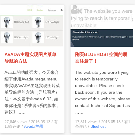
AVADA主题实现图片菜单
刚买BLUEHOST空间的朋
导航的方法
友注意了！
Avada的功能强大，今天来介
The website you were trying
绍下使用Avada mega menu
to reach is temporarily
来实现AVADA主题实现图片菜
unavailable. Please check
单导航栏的方法（导航图片）
back soon. If you are the
注：本文基于Avada 6.02, 如
owner of this website, please
果你还是4系或者5系的版本，
contact Technical Support as
建议升……
……
27,846 views
/
2016-05-13
/
有
17,811 views
/
2016-05-13
/
有1
18条评论
/
Avada主题
条评论
/
Bluehost