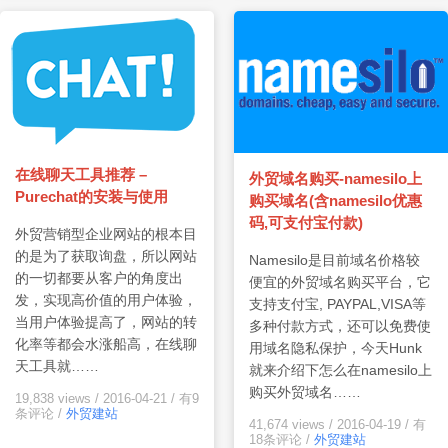
在线聊天工具推荐 –
外贸域名购买-namesilo上
Purechat的安装与使用
购买域名(含namesilo优惠
码,可支付宝付款)
外贸营销型企业网站的根本目
的是为了获取询盘，所以网站
Namesilo是目前域名价格较
的一切都要从客户的角度出
便宜的外贸域名购买平台，它
发，实现高价值的用户体验，
支持支付宝, PAYPAL,VISA等
当用户体验提高了，网站的转
多种付款方式，还可以免费使
化率等都会水涨船高，在线聊
用域名隐私保护，今天Hunk
天工具就……
就来介绍下怎么在namesilo上
购买外贸域名……
19,838 views
/
2016-04-21
/
有9
条评论
/
外贸建站
41,674 views
/
2016-04-19
/
有
18条评论
/
外贸建站